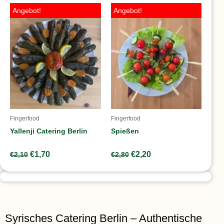
Ursprünglicher
Aktueller
Ursprünglicher
Aktueller
Angebot!
Angebot!
Preis
Preis
Preis
Preis
war:
ist:
war:
ist:
€2,10
€1,70.
€2,80
€2,20.
Fingerfood
Fingerfood
Yallenji Catering Berlin
Spießen
€
1,70
€
2,20
€
2,10
€
2,80
Syrisches Catering Berlin – Authentische