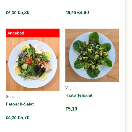
€
5,30
€
4,90
€
6,30
€
5,90
Ursprünglicher
Aktueller
Angebot!
Preis
Preis
war:
ist:
€6,70
€5,70.
Vegan
Kartoffelsalat
Glutenfrei
Fatosch-Salat
€
5,10
€
5,70
€
6,70