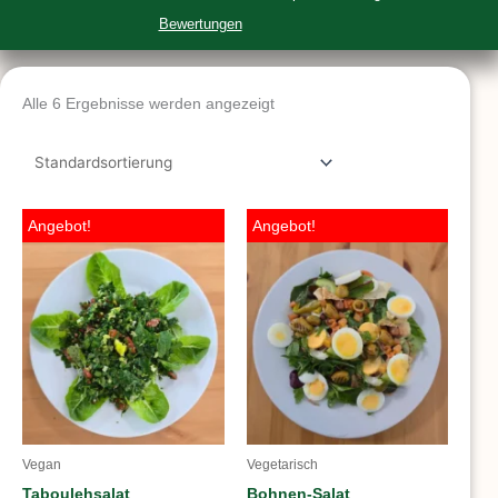
Bewertungen
Alle 6 Ergebnisse werden angezeigt
Ursprünglicher
Aktueller
Ursprünglicher
Aktueller
Angebot!
Angebot!
Preis
Preis
Preis
Preis
war:
ist:
war:
ist:
€6,30
€5,30.
€5,90
€4,90.
Vegan
Vegetarisch
Taboulehsalat
Bohnen-Salat