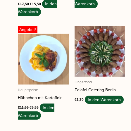
In den
Warenkorb
€
17,50
€
15,50
Warenkorb
Ursprünglicher
Aktueller
Angebot!
Preis
Preis
war:
ist:
€11,99
€9,99.
Fingerfood
Falafel Catering Berlin
Hauptspeise
Hühnchen mit Kartoffeln
In den Warenkorb
€
1,70
In den
€
11,99
€
9,99
Warenkorb