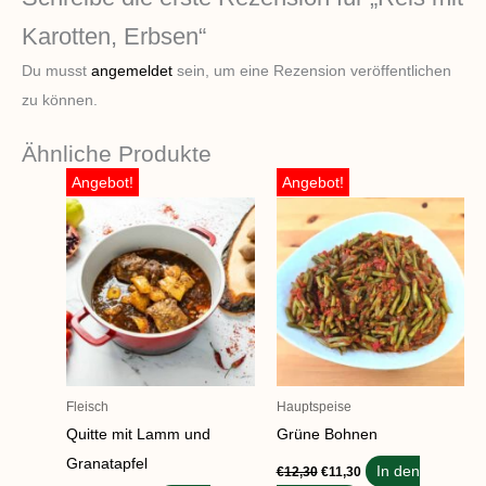
Karotten, Erbsen“
Du musst
angemeldet
sein, um eine Rezension veröffentlichen
zu können.
Ähnliche Produkte
Ursprünglicher
Aktueller
Ursprünglicher
Aktueller
Angebot!
Angebot!
Preis
Preis
Preis
Preis
war:
ist:
war:
ist:
€17,50
€15,50.
€12,30
€11,30.
Fleisch
Hauptspeise
Quitte mit Lamm und
Grüne Bohnen
Granatapfel
In den
€
12,30
€
11,30